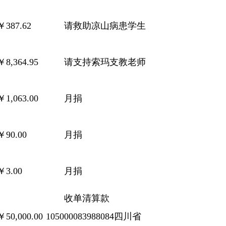
￥387.62
请救助凉山病患学生
￥8,364.95
请支持索玛支教老师
￥1,063.00
月捐
￥90.00
月捐
￥3.00
月捐
收单清算款
￥50,000.00
105000083988084四川省