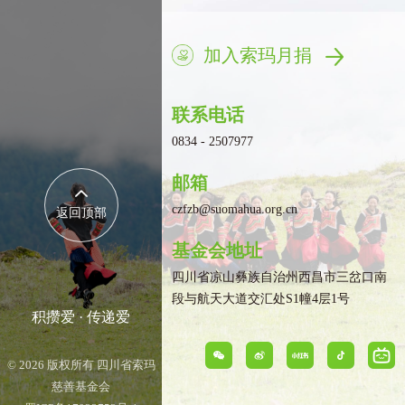
加入索玛月捐
联系电话
0834 - 2507977
邮箱
czfzb@suomahua.org.cn
返回顶部
基金会地址
四川省凉山彝族自治州西昌市三岔口南
段与航天大道交汇处S1幢4层1号
积攒爱 · 传递爱
©
2026 版权所有 四川省索玛
慈善基金会