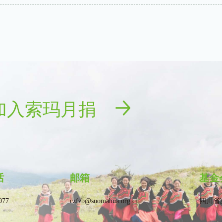
加入索玛月捐
话
邮箱
基金
977
czfzb@suomahua.org.cn
四川省